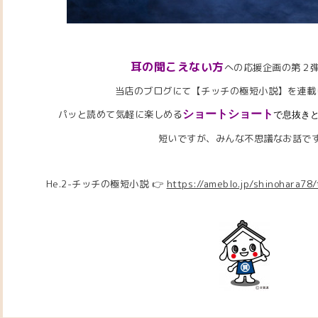
耳の聞こえない方
への応援企画の第２
当店のブログにて【チッチの極短小説】を連載
パッと読めて気軽に楽しめる
ショートショート
で息抜き
短いですが、みんな不思議なお話で
He.2-チッチの極短小説 👉
https://ameblo.jp/shinohara7