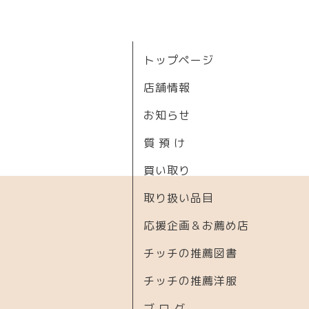
トップページ
店舗情報
お知らせ
質 預 け
買い取り
取り扱い品目
応援企画＆お薦め店
チッチの推薦図書
チッチの推薦洋服
ブ ロ グ