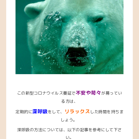
不安や苛々
この新型コロナウイルス蔓延で
が募ってい
る方は、
深呼吸
リラックス
定期的に
をして、
した時間を持ちま
しょう。
深呼吸の方法については、以下の記事を参考にして下さ
い。