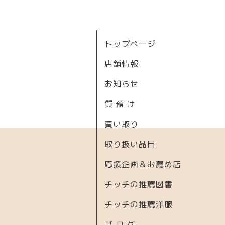
トップページ
店舗情報
お知らせ
質 預 け
買い取り
取り扱い品目
応援企画＆お薦め店
チッチの推薦図書
チッチの推薦洋服
ブ ロ グ