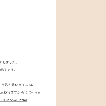
新しました。
の歌》
です。
こう気を遣いますよね。
ますからね ((+_+))
2578366348.html