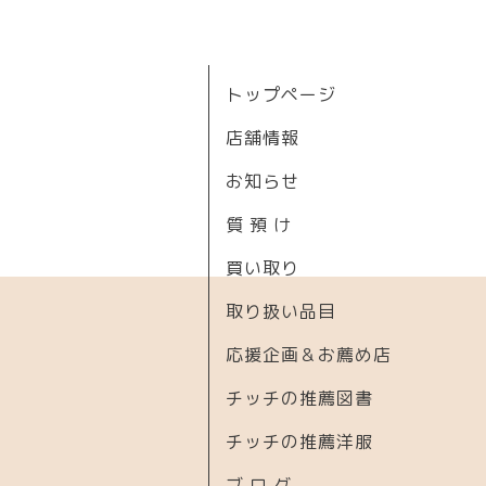
トップページ
店舗情報
お知らせ
質 預 け
買い取り
取り扱い品目
応援企画＆お薦め店
チッチの推薦図書
チッチの推薦洋服
ブ ロ グ