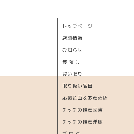
トップページ
店舗情報
お知らせ
質 預 け
買い取り
取り扱い品目
応援企画＆お薦め店
チッチの推薦図書
チッチの推薦洋服
ブ ロ グ