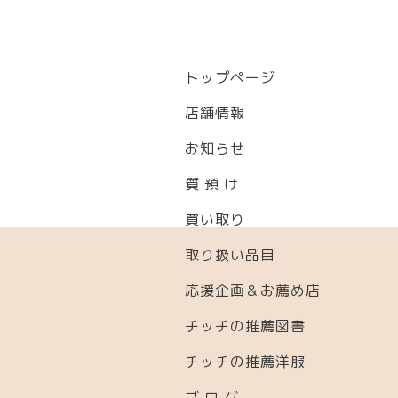
トップページ
店舗情報
お知らせ
質 預 け
買い取り
取り扱い品目
応援企画＆お薦め店
チッチの推薦図書
チッチの推薦洋服
ブ ロ グ