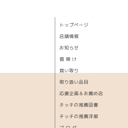
トップページ
店舗情報
お知らせ
質 預 け
買い取り
取り扱い品目
応援企画＆お薦め店
チッチの推薦図書
チッチの推薦洋服
ブ ロ グ