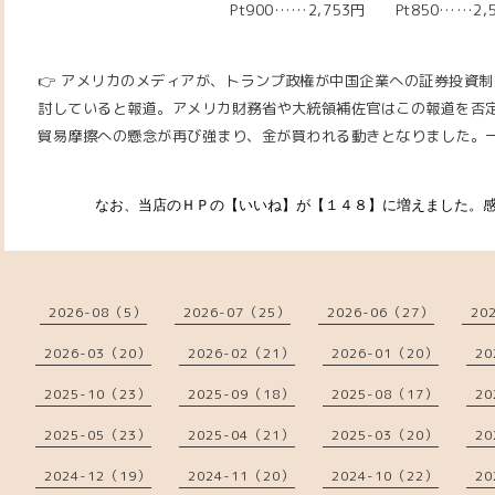
Pt900……2,753円 Pt850……2,
👉 アメリカのメディアが、トランプ政権が中国企業への証券投資
討していると報道。アメリカ財務省や大統領補佐官はこの報道を否
貿易摩擦への懸念が再び強まり、金が買われる動きとなりました。
なお、当店のＨＰの【いいね】が【１４８】に増えました。感謝
2026-08（5）
2026-07（25）
2026-06（27）
20
2026-03（20）
2026-02（21）
2026-01（20）
20
2025-10（23）
2025-09（18）
2025-08（17）
20
2025-05（23）
2025-04（21）
2025-03（20）
20
2024-12（19）
2024-11（20）
2024-10（22）
20