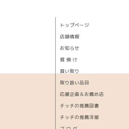
トップページ
店舗情報
お知らせ
質 預 け
買い取り
取り扱い品目
応援企画＆お薦め店
チッチの推薦図書
チッチの推薦洋服
ブ ロ グ