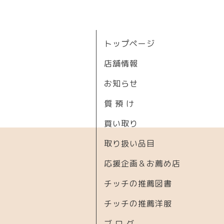
トップページ
店舗情報
お知らせ
質 預 け
買い取り
取り扱い品目
応援企画＆お薦め店
チッチの推薦図書
チッチの推薦洋服
ブ ロ グ