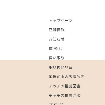
トップページ
店舗情報
お知らせ
質 預 け
買い取り
取り扱い品目
応援企画＆お薦め店
チッチの推薦図書
チッチの推薦洋服
ブ ロ グ