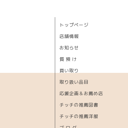
トップページ
店舗情報
お知らせ
質 預 け
買い取り
取り扱い品目
応援企画＆お薦め店
チッチの推薦図書
チッチの推薦洋服
ブ ロ グ