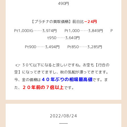
490円
【プラチナの買取価格】前日比
－24円
Pt1,000IG……3,974
円 Pt1,000……3,849
円 P
t950……3,640円
Pt900……3,494円 Pt850……3,285円
👉 ３０℃以下になると涼しいですね。お空も【行合の
空】になってきてますし、秋の気配が漂ってきてます。
４０年ぶりの相場最高値
今
、
金の価格は
です。ま
２０年前の７倍以上
た、
です。
2022
/
08
/
24