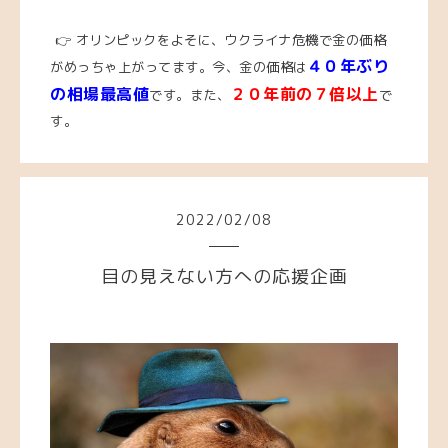
👉 オリンピックをよそに、ウクライナ危機で金の価格
４０年ぶり
がめっちゃ上がってます。
今
、
金の価格は
の相場最高値
２０年前の７倍以上
です。また、
で
す。
2022
/
02
/
08
目の見えない方への応援企画