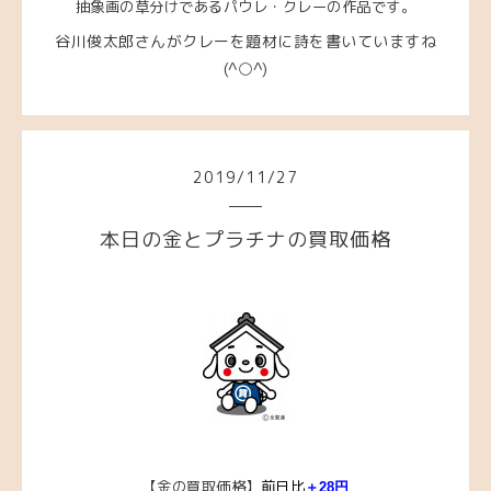
抽象画の草分けであるパウレ・クレーの作品です。
谷川俊太郎さんがクレーを題材に詩を書いていますね
(^○^)
2019
/
11
/
27
本日の金とプラチナの買取価格
【金の買取価格】
前日比
＋28円