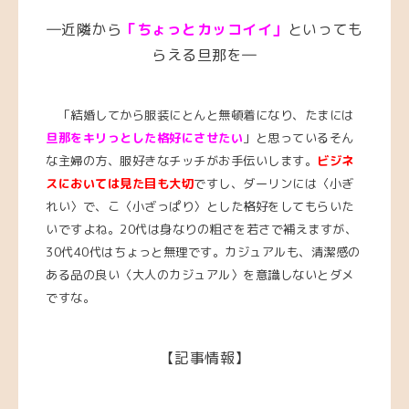
―近隣から
「ちょっとカッコイイ」
といっても
らえる旦那を―
「結婚してから服装にとんと無頓着になり、たまには
旦那をキリっとした格好にさせたい
」と思っているそん
な主婦の方、服好きなチッチがお手伝いします。
ビジネ
スにおいては見た目も大切
ですし、ダーリンには〈小ぎ
れい〉で、こ〈小ざっぱり〉とした格好をしてもらいた
いですよね。20代は身なりの粗さを若さで補えますが、
30代40代はちょっと無理です。カジュアルも、清潔感の
ある品の良い〈大人のカジュアル〉を意識しないとダメ
ですな。
【記事情報】