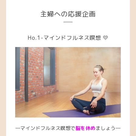
主婦への応援企画
Ho.1-マインドフルネス瞑想 💛
―マインドフルネス瞑想で
脳を休め
ましょう―