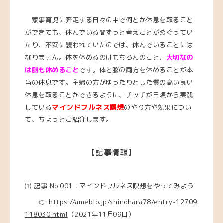
家事育児に奔走する日々の中で何とか休息を取ること
ができても、休んでいる間ずっと考えごとがめぐってい
たり、不安に襲われていたのでは、休んでいることには
なりません。体を休めるのはもちろんのこと、
大切なの
は脳も休めること
です。体と脳の両方を休めることが本
当の休息です。主婦の方がゆったりとした質の高い良い
休息を取ることができるように、チッチが日頃から実践
マインドフルネス瞑想
している
のやり方や効果につい
て、ちょっとご紹介します。
【記事情報】
⑴ 記事 No.001：マインドフルネス瞑想をやってみよう
👉
https://ameblo.jp/shinohara78/entry-12709
118030.html
（2021年11月09日）